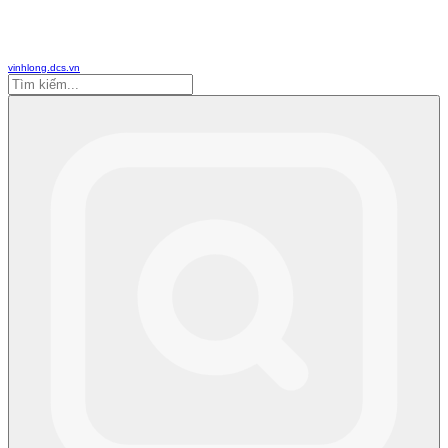
vinhlong.dcs.vn