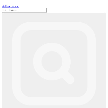
vinhlong.dcs.vn