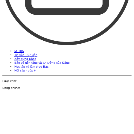
MEDIA
Tin tức - Sự kiện
Xây dựng Đảng
Bảo vệ nền tảng và tư tưởng của Đảng
Học tập và làm theo Bác
Hỏi đáp - góp ý
Lượt xem:
Đang online: