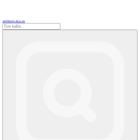
vinhlong.dcs.vn