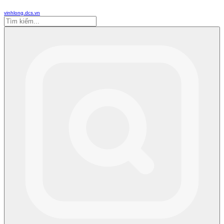
vinhlong.dcs.vn