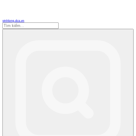
vinhlong.dcs.vn