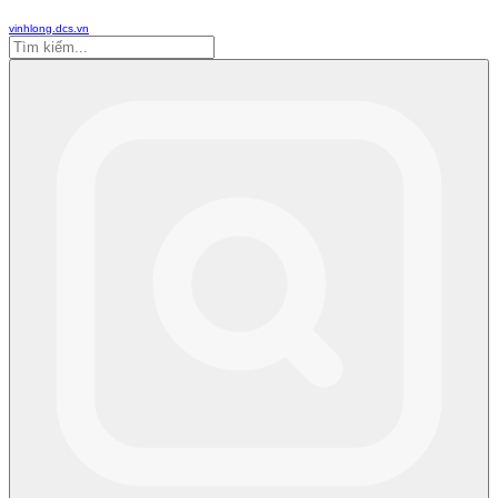
vinhlong.dcs.vn