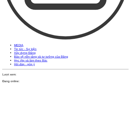
MEDIA
Tin tức - Sự kiện
Xây dựng Đảng
Bảo vệ nền tảng và tư tưởng của Đảng
Học tập và làm theo Bác
Hỏi đáp - góp ý
Lượt xem:
Đang online: