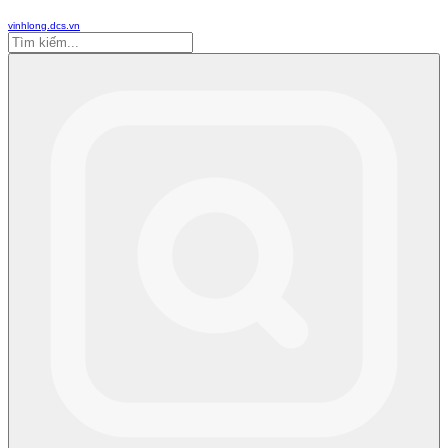
vinhlong.dcs.vn