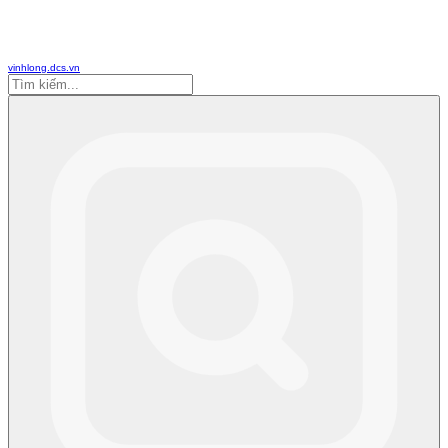
vinhlong.dcs.vn