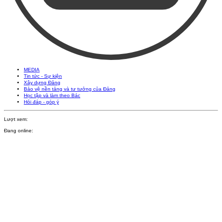
MEDIA
Tin tức - Sự kiện
Xây dựng Đảng
Bảo vệ nền tảng và tư tưởng của Đảng
Học tập và làm theo Bác
Hỏi đáp - góp ý
Lượt xem:
Đang online: