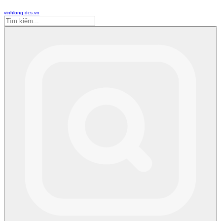
vinhlong.dcs.vn