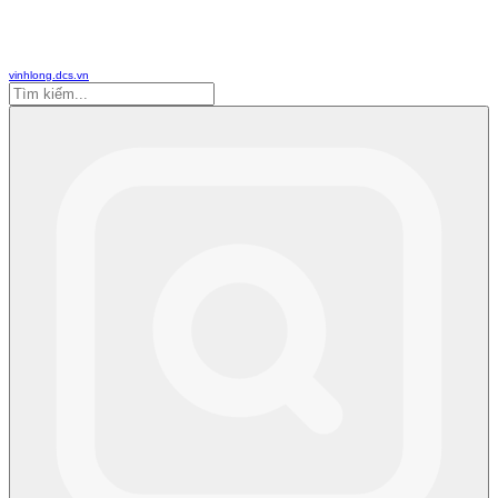
vinhlong.dcs.vn