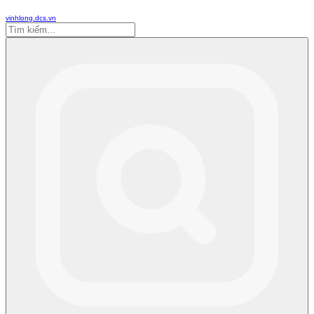
vinhlong.dcs.vn