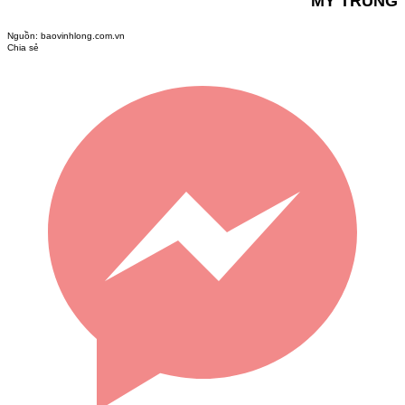
MỸ TRUNG
Nguồn:
baovinhlong.com.vn
Chia sẻ