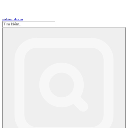
vinhlong.dcs.vn