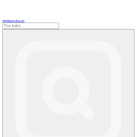
vinhlong.dcs.vn