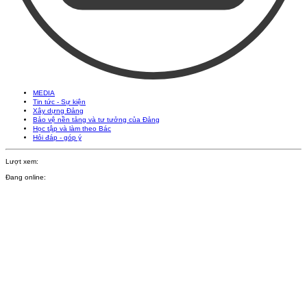
MEDIA
Tin tức - Sự kiện
Xây dựng Đảng
Bảo vệ nền tảng và tư tưởng của Đảng
Học tập và làm theo Bác
Hỏi đáp - góp ý
Lượt xem:
Đang online: