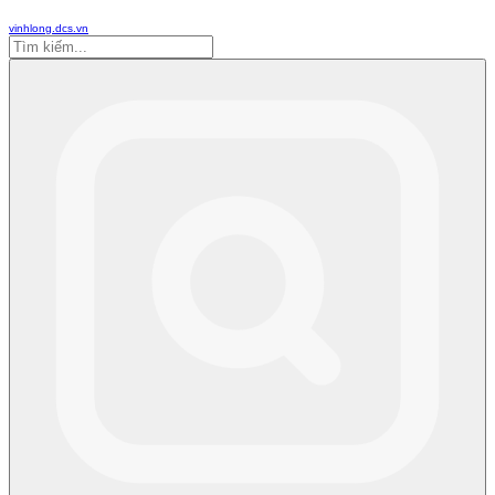
vinhlong.dcs.vn