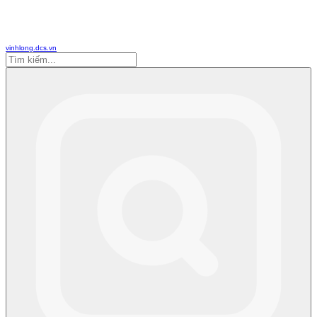
vinhlong.dcs.vn