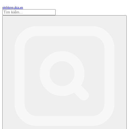
vinhlong.dcs.vn