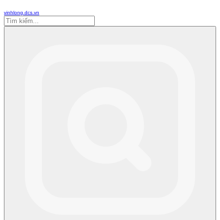
vinhlong.dcs.vn