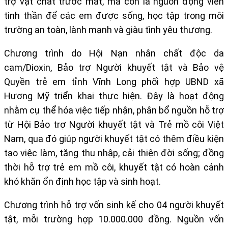
trợ vật chất trước mắt, mà còn là nguồn động viên
tinh thần để các em được sống, học tập trong môi
trường an toàn, lành mạnh và giàu tình yêu thương.
Chương trình do Hội Nạn nhân chất độc da
cam/Dioxin, Bảo trợ Người khuyết tật và Bảo vệ
Quyền trẻ em tỉnh Vĩnh Long phối hợp UBND xã
Hương Mỹ triển khai thực hiện. Đây là hoạt động
nhằm cụ thể hóa việc tiếp nhận, phân bổ nguồn hỗ trợ
từ Hội Bảo trợ Người khuyết tật và Trẻ mồ côi Việt
Nam, qua đó giúp người khuyết tật có thêm điều kiện
tạo việc làm, tăng thu nhập, cải thiện đời sống; đồng
thời hỗ trợ trẻ em mồ côi, khuyết tật có hoàn cảnh
khó khăn ổn định học tập và sinh hoạt.
C
hương trình hỗ trợ vốn sinh kế cho 04 người khuyết
tật, mỗi trường hợp 10.000.000 đồng. Nguồn vốn