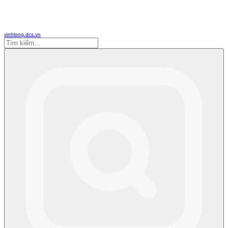
vinhlong.dcs.vn