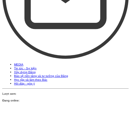
MEDIA
Tin tức - Sự kiện
Xây dựng Đảng
Bảo vệ nền tảng và tư tưởng của Đảng
Học tập và làm theo Bác
Hỏi đáp - góp ý
Lượt xem:
Đang online: