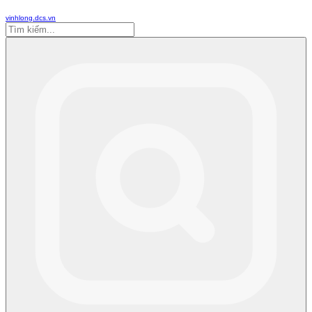
vinhlong.dcs.vn