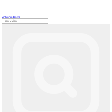
vinhlong.dcs.vn