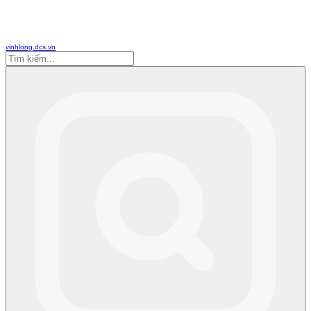
vinhlong.dcs.vn