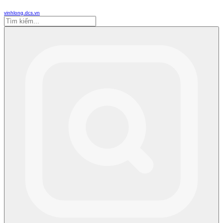
vinhlong.dcs.vn