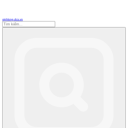
vinhlong.dcs.vn