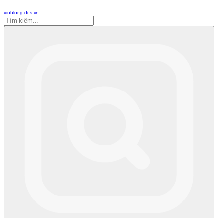
vinhlong.dcs.vn