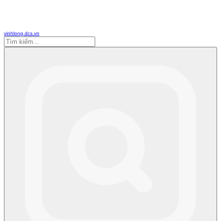
vinhlong.dcs.vn