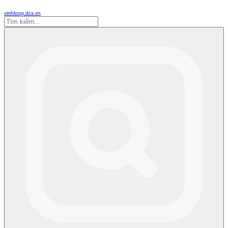
vinhlong.dcs.vn