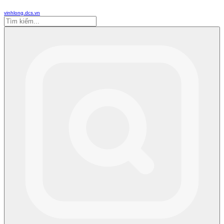
vinhlong.dcs.vn