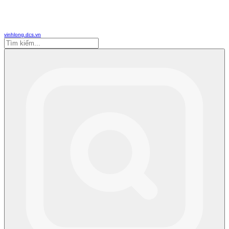
vinhlong.dcs.vn