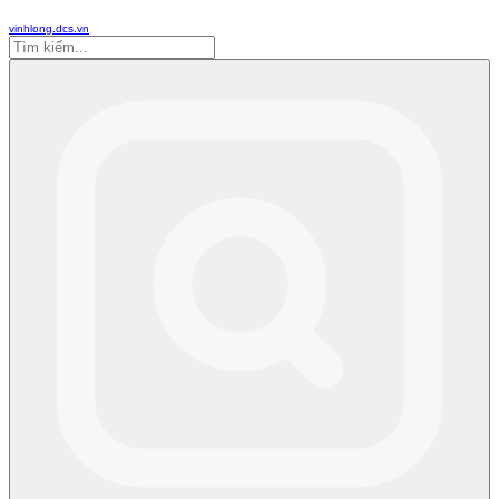
vinhlong.dcs.vn