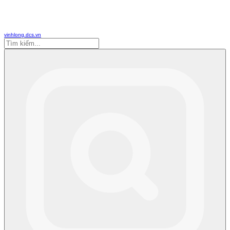
vinhlong.dcs.vn