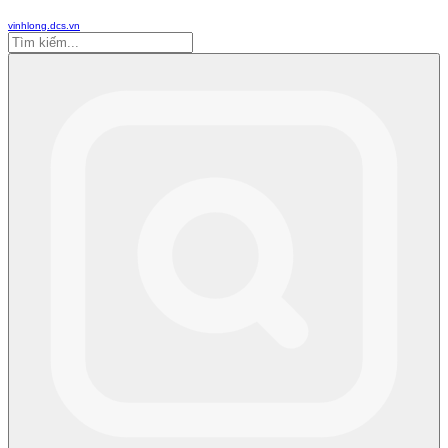
vinhlong.dcs.vn