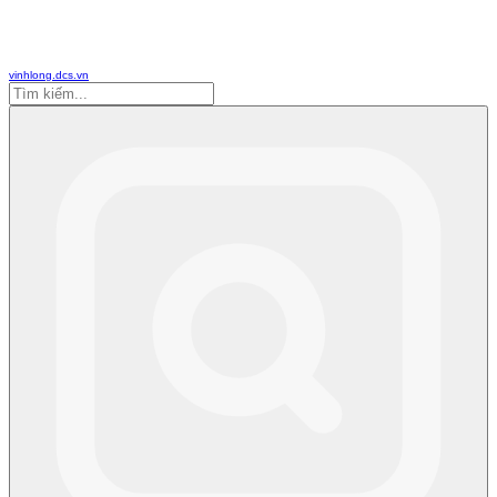
vinhlong.dcs.vn