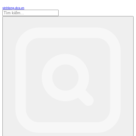
vinhlong.dcs.vn