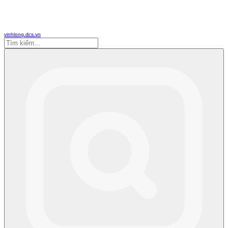
vinhlong.dcs.vn