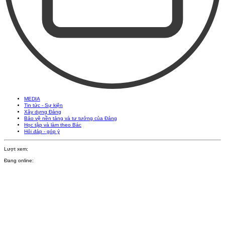
MEDIA
Tin tức - Sự kiện
Xây dựng Đảng
Bảo vệ nền tảng và tư tưởng của Đảng
Học tập và làm theo Bác
Hỏi đáp - góp ý
Lượt xem:
Đang online: