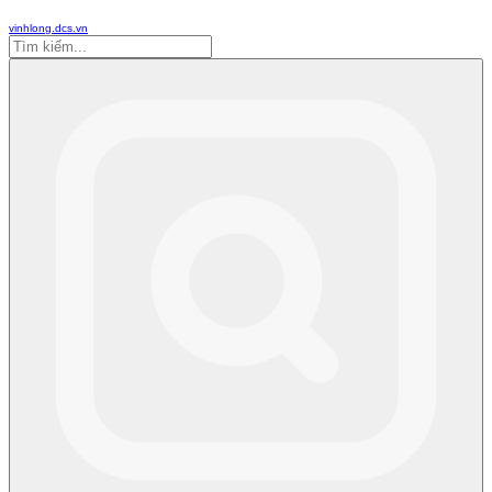
vinhlong.dcs.vn