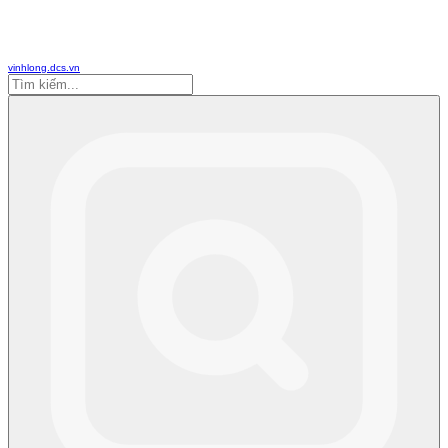
vinhlong.dcs.vn