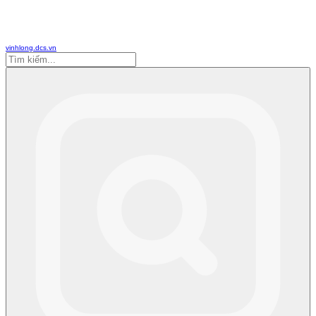
vinhlong.dcs.vn