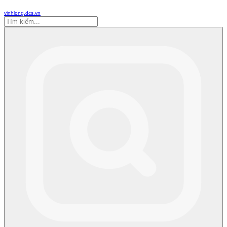
vinhlong.dcs.vn