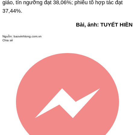
giáo, tín ngưỡng đạt 38,06%; phiếu tổ hợp tác đạt
37,44%.
Bài, ảnh: TUYẾT HIỀN
Nguồn:
baovinhlong.com.vn
Chia sẻ