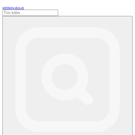
vinhlong.dcs.vn