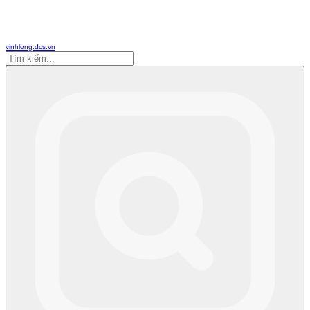
vinhlong.dcs.vn