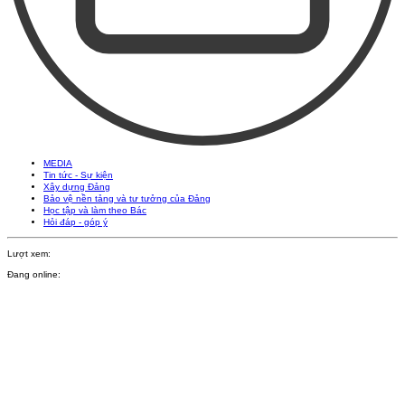
MEDIA
Tin tức - Sự kiện
Xây dựng Đảng
Bảo vệ nền tảng và tư tưởng của Đảng
Học tập và làm theo Bác
Hỏi đáp - góp ý
Lượt xem:
Đang online: