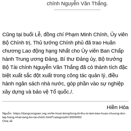
chính Nguyễn Văn Thắng.
Cũng tại buổi Lễ, đồng chí Phạm Minh Chính, Ủy viên
Bộ Chính trị, Thủ tướng Chính phủ đã trao Huân
chương Lao động hạng Nhất cho Ủy viên Ban Chấp
hành Trung ương Đảng, Bí thư Đảng ủy, Bộ trưởng
Bộ Tài chính Nguyễn Văn Thắng đã có thành tích đặc
biệt xuất sắc đột xuất trong công tác quản lý, điều
hành ngân sách nhà nước, góp phần vào sự nghiệp
xây dựng và bảo vệ Tổ quốc./.
Hiền Hòa
Nguồn:
https://dangcongsan.org.vn/tin-hoat-dong/tong-bi-thu-to-lam-trao-huan-chuong-doc-
lap-hang-nhat-tang-bo-tai-chinh.html?categoryId=3000083
Chia sẻ