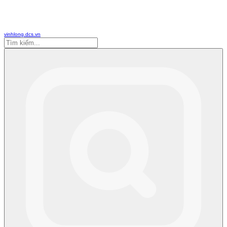
vinhlong.dcs.vn