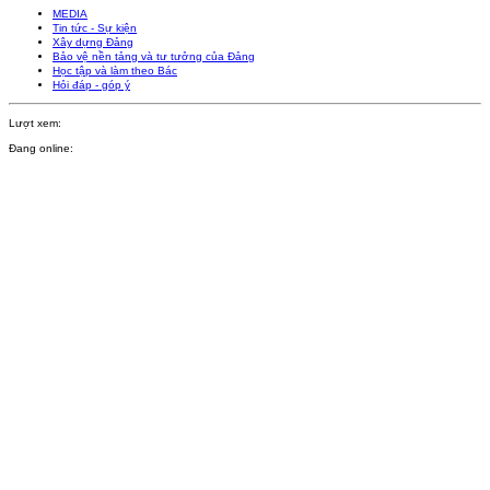
MEDIA
Tin tức - Sự kiện
Xây dựng Đảng
Bảo vệ nền tảng và tư tưởng của Đảng
Học tập và làm theo Bác
Hỏi đáp - góp ý
Lượt xem:
Đang online: