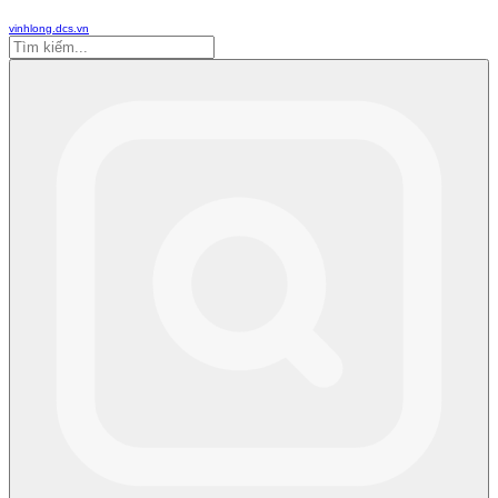
vinhlong.dcs.vn