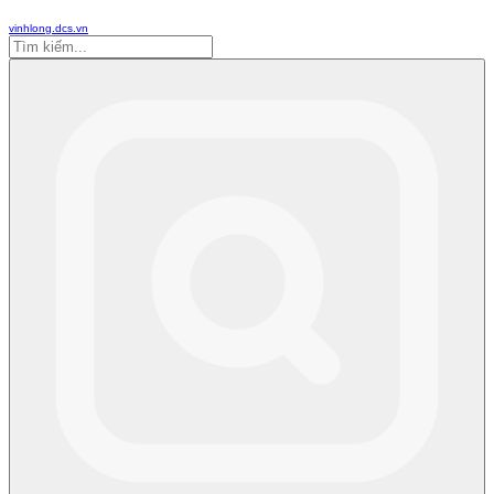
vinhlong.dcs.vn