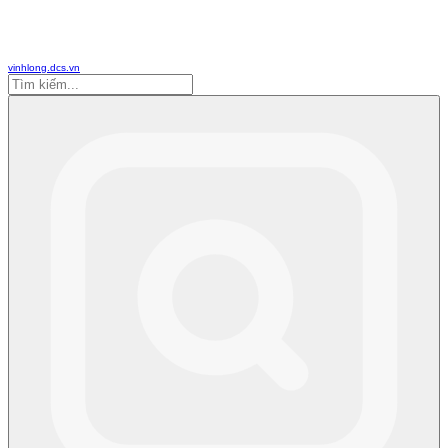
vinhlong.dcs.vn