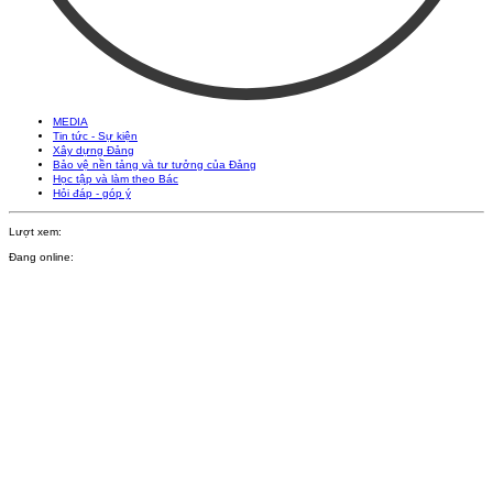
MEDIA
Tin tức - Sự kiện
Xây dựng Đảng
Bảo vệ nền tảng và tư tưởng của Đảng
Học tập và làm theo Bác
Hỏi đáp - góp ý
Lượt xem:
Đang online: