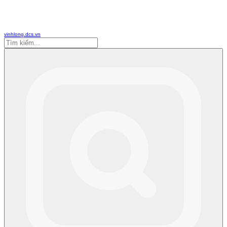
vinhlong.dcs.vn