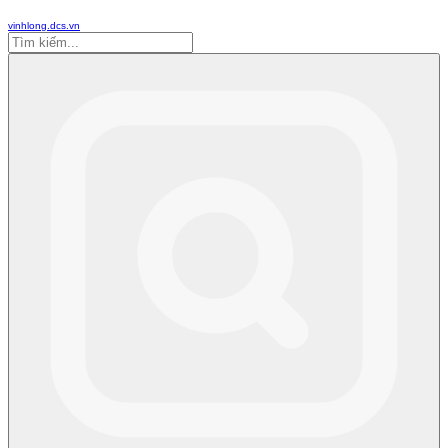
vinhlong.dcs.vn