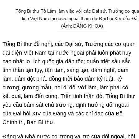
Tổng Bí thư Tô Lâm làm việc với các Đại sứ, Trưởng cơ qua
diện Việt Nam tại nước ngoài tham dự Đại hội XIV của Đả
(Ảnh: ĐĂNG KHOA)
Tổng Bí thư đề nghị, các Đại sứ, Trưởng các cơ quan
đại diện Việt Nam tại nước ngoài phải luôn phát huy
cao nhất lợi ích quốc gia-dân tộc; quán triệt sâu sắc
tinh thần tận tụy, tận tâm, sáng tạo, dám nghĩ, dám
làm, dám đột phá, đồng thời bảo đảm kỷ luật, kỷ
cương, gương mẫu, nói đi đôi với làm, làm phải có
kết quả, làm đến cùng. Trên tinh thần đó, Tổng Bí thư
yêu cầu bám sát chủ trương, định hướng đối ngoại
của Đại hội XIV của Đảng và các chỉ đạo của Bộ
Chính trị, Ban Bí thư.
Đảng và Nhà nước coi trọng vai trò của đối ngoại, hội