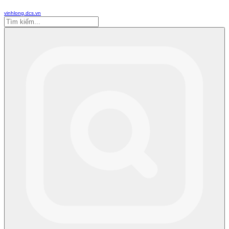
vinhlong.dcs.vn