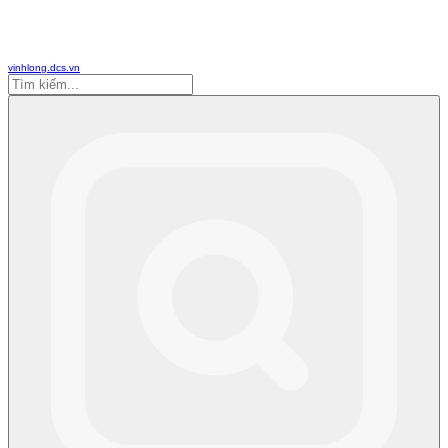
vinhlong.dcs.vn