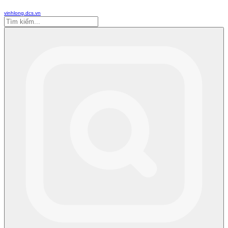
vinhlong.dcs.vn