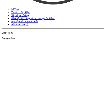
MEDIA
Tin tức - Sự kiện
Xây dựng Đảng
Bảo vệ nền tảng và tư tưởng của Đảng
Học tập và làm theo Bác
Hỏi đáp - góp ý
Lượt xem:
Đang online: