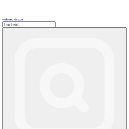
vinhlong.dcs.vn