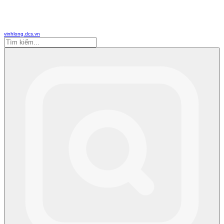
vinhlong.dcs.vn