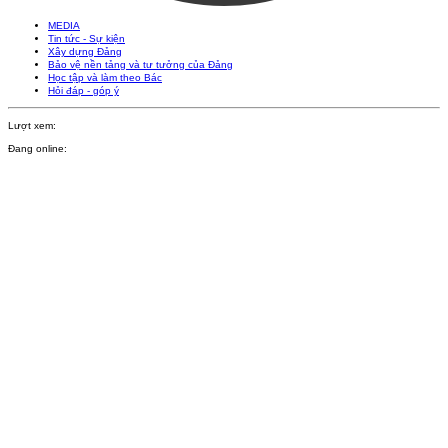
MEDIA
Tin tức - Sự kiện
Xây dựng Đảng
Bảo vệ nền tảng và tư tưởng của Đảng
Học tập và làm theo Bác
Hỏi đáp - góp ý
Lượt xem:
Đang online: