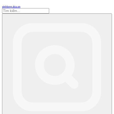
vinhlong.dcs.vn