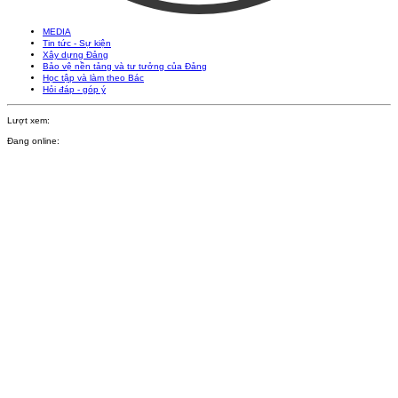
MEDIA
Tin tức - Sự kiện
Xây dựng Đảng
Bảo vệ nền tảng và tư tưởng của Đảng
Học tập và làm theo Bác
Hỏi đáp - góp ý
Lượt xem:
Đang online: