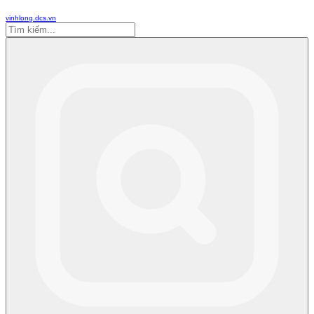
vinhlong.dcs.vn