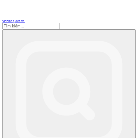
vinhlong.dcs.vn