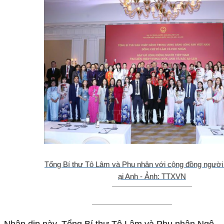
Tổng Bí thư Tô Lâm và Phu nhân với cộng đồng người
ại Anh - Ảnh: TTXVN