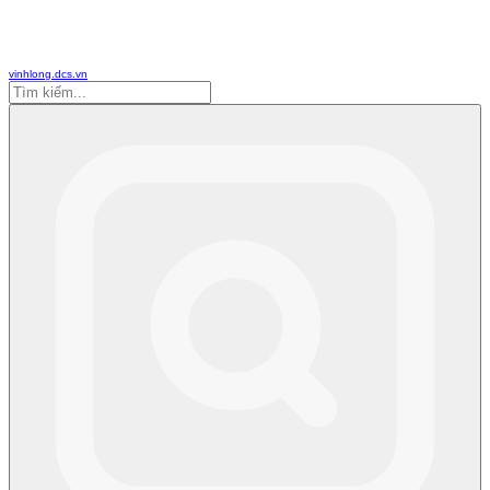
vinhlong.dcs.vn