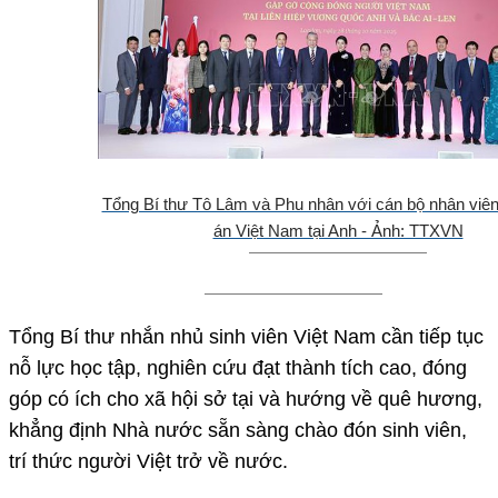
Tổng Bí thư Tô Lâm và Phu nhân với cán bộ nhân viên
án Việt Nam tại Anh - Ảnh: TTXVN
Tổng Bí thư nhắn nhủ sinh viên Việt Nam cần tiếp tục
nỗ lực học tập, nghiên cứu đạt thành tích cao, đóng
góp có ích cho xã hội sở tại và hướng về quê hương,
khẳng định Nhà nước sẵn sàng chào đón sinh viên,
trí thức người Việt trở về nước.