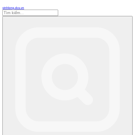
vinhlong.dcs.vn