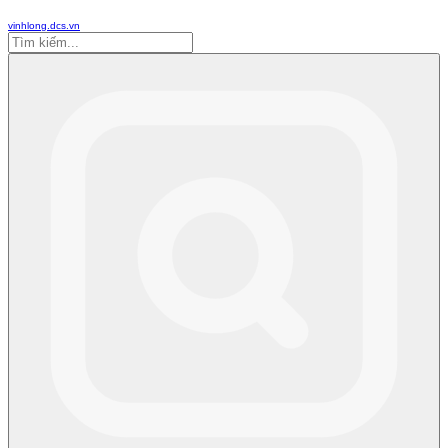
vinhlong.dcs.vn