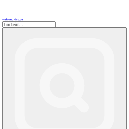
vinhlong.dcs.vn