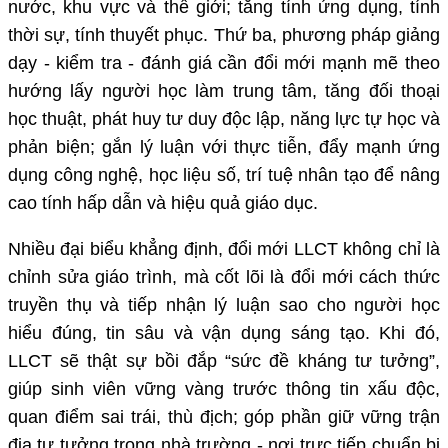
nước, khu vực và thế giới; tăng tính ứng dụng, tính
thời sự, tính thuyết phục. Thứ ba, phương pháp giảng
dạy - kiểm tra - đánh giá cần đổi mới mạnh mẽ theo
hướng lấy người học làm trung tâm, tăng đối thoại
học thuật, phát huy tư duy độc lập, năng lực tự học và
phản biện; gắn lý luận với thực tiễn, đẩy mạnh ứng
dụng công nghệ, học liệu số, trí tuệ nhân tạo để nâng
cao tính hấp dẫn và hiệu quả giáo dục.
Nhiều đại biểu khẳng định, đổi mới LLCT không chỉ là
chỉnh sửa giáo trình, mà cốt lõi là đổi mới cách thức
truyền thụ và tiếp nhận lý luận sao cho người học
hiểu đúng, tin sâu và vận dụng sáng tạo. Khi đó,
LLCT sẽ thật sự bồi đắp “sức đề kháng tư tưởng”,
giúp sinh viên vững vàng trước thông tin xấu độc,
quan điểm sai trái, thù địch; góp phần giữ vững trận
địa tư tưởng trong nhà trường - nơi trực tiếp chuẩn bị