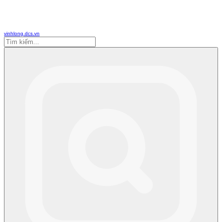
vinhlong.dcs.vn