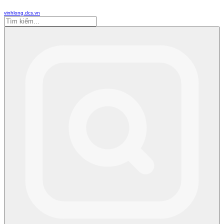
vinhlong.dcs.vn