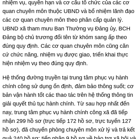
nhiệm vụ, quyền hạn và cơ cấu tổ chức của các cơ
quan chuyên môn thuộc UBND và bổ nhiệm lãnh đạo
các cơ quan chuyên môn theo phân cấp quản lý.
UBND xã tham mưu Ban Thường vụ Đảng ủy, BCH
Đảng bộ chủ trương đổi tên từ khóm sang ấp theo
đúng quy định. Các cơ quan chuyên môn cũng căn
cứ chức năng, nhiệm vụ được giao, triển khai thực
hiện nhiệm vụ theo đúng quy định.
Hệ thống đường truyền tại trung tâm phục vụ hành
chính công sử dụng ổn định, đảm bảo thông suốt; cơ
bản vận hành tốt các thao tác trên hệ thống thông tin
giải quyết thủ tục hành chính. Từ sau hợp nhất đến
nay, trung tâm phục vụ hành chính công xã đã tiếp
nhận 299 hồ sơ (trực tiếp 172 hồ sơ, trực tuyến 127
hồ sơ), đã chuyển phòng chuyên môn xử lý và trả kết
quả 240 hồ sơ; tiếp nhận 9 hồ sơ về bảo trợ xã hội và