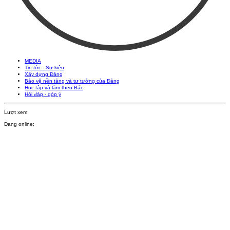
MEDIA
Tin tức - Sự kiện
Xây dựng Đảng
Bảo vệ nền tảng và tư tưởng của Đảng
Học tập và làm theo Bác
Hỏi đáp - góp ý
Lượt xem:
Đang online: