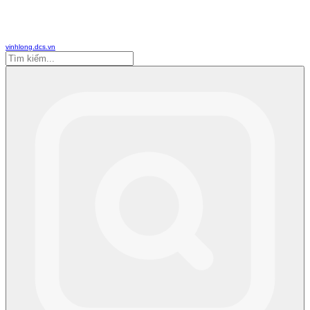
vinhlong.dcs.vn