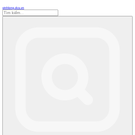
vinhlong.dcs.vn