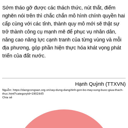
Sớm tháo gỡ được các thách thức, nút thắt, điểm
nghẽn nói trên thì chắc chắn mô hình chính quyền hai
cấp cùng với các tỉnh, thành quy mô mới sẽ thật sự
trở thành công cụ mạnh mẽ để phục vụ nhân dân,
nâng cao năng lực cạnh tranh của từng vùng và mỗi
địa phương, góp phần hiện thực hóa khát vọng phát
triển của đất nước.
Hạnh Quỳnh (TTXVN)
Nguồn:
https://dangcongsan.org.vn/xay-dung-dang/tinh-gon-bo-may-vung-buoc-giua-thach-
thuc.html?categoryId=1902445
Chia sẻ