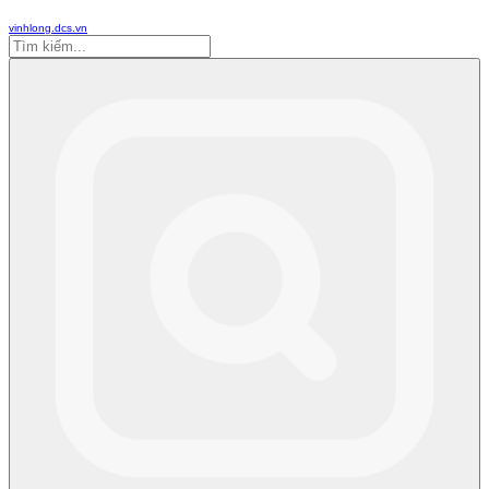
vinhlong.dcs.vn