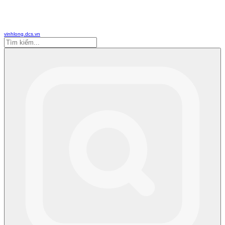
vinhlong.dcs.vn