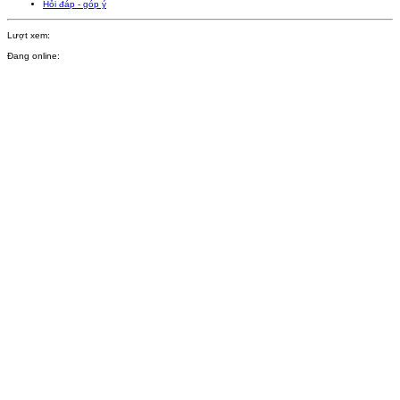
Hỏi đáp - góp ý
Lượt xem:
Đang online: