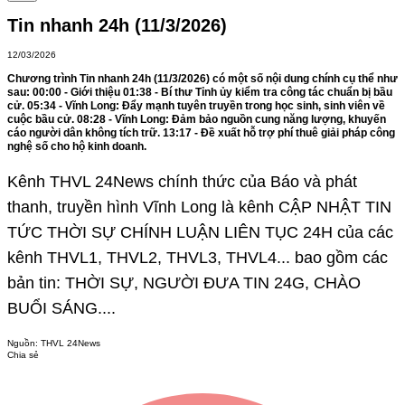
Tin nhanh 24h (11/3/2026)
12/03/2026
Chương trình Tin nhanh 24h (11/3/2026) có một số nội dung chính cụ thể như
sau: 00:00 - Giới thiệu 01:38 - Bí thư Tỉnh ủy kiểm tra công tác chuẩn bị bầu
cử. 05:34 - Vĩnh Long: Đẩy mạnh tuyên truyền trong học sinh, sinh viên về
cuộc bầu cử. 08:28 - Vĩnh Long: Đảm bảo nguồn cung năng lượng, khuyến
cáo người dân không tích trữ. 13:17 - Đề xuất hỗ trợ phí thuê giải pháp công
nghệ số cho hộ kinh doanh.
Kênh THVL 24News chính thức của Báo và phát
thanh, truyền hình Vĩnh Long là kênh CẬP NHẬT TIN
TỨC THỜI SỰ CHÍNH LUẬN LIÊN TỤC 24H của các
kênh THVL1, THVL2, THVL3, THVL4... bao gồm các
bản tin: THỜI SỰ, NGƯỜI ĐƯA TIN 24G, CHÀO
BUỔI SÁNG....
Nguồn:
THVL 24News
Chia sẻ