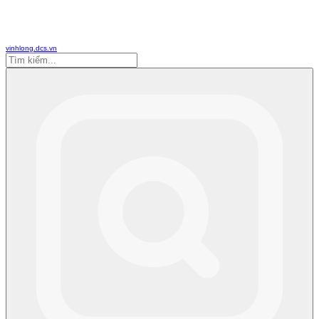
vinhlong.dcs.vn