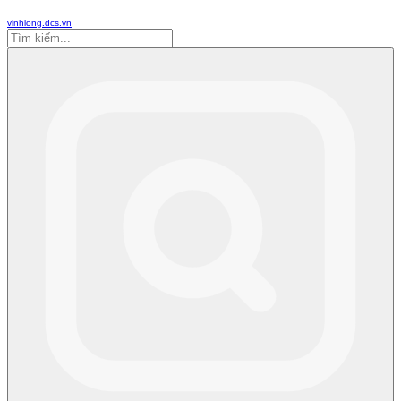
vinhlong.dcs.vn