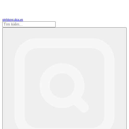
vinhlong.dcs.vn