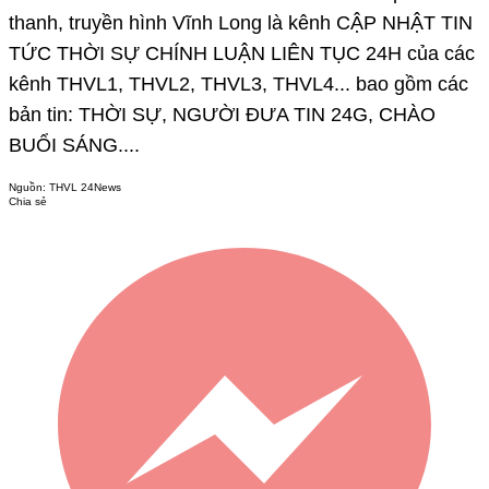
thanh, truyền hình Vĩnh Long là kênh CẬP NHẬT TIN
TỨC THỜI SỰ CHÍNH LUẬN LIÊN TỤC 24H của các
kênh THVL1, THVL2, THVL3, THVL4... bao gồm các
bản tin: THỜI SỰ, NGƯỜI ĐƯA TIN 24G, CHÀO
BUỔI SÁNG....
Nguồn:
THVL 24News
Chia sẻ