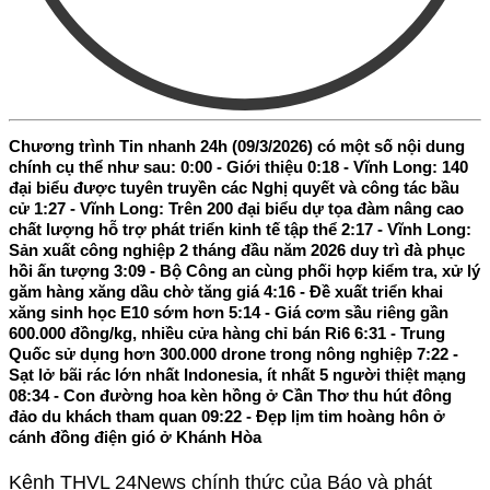
Chương trình Tin nhanh 24h (09/3/2026) có một số nội dung
chính cụ thể như sau: 0:00 - Giới thiệu 0:18 - Vĩnh Long: 140
đại biểu được tuyên truyền các Nghị quyết và công tác bầu
cử 1:27 - Vĩnh Long: Trên 200 đại biểu dự tọa đàm nâng cao
chất lượng hỗ trợ phát triển kinh tế tập thể 2:17 - Vĩnh Long:
Sản xuất công nghiệp 2 tháng đầu năm 2026 duy trì đà phục
hồi ấn tượng 3:09 - Bộ Công an cùng phối hợp kiểm tra, xử lý
găm hàng xăng dầu chờ tăng giá 4:16 - Đề xuất triển khai
xăng sinh học E10 sớm hơn 5:14 - Giá cơm sầu riêng gần
600.000 đồng/kg, nhiều cửa hàng chỉ bán Ri6 6:31 - Trung
Quốc sử dụng hơn 300.000 drone trong nông nghiệp 7:22 -
Sạt lở bãi rác lớn nhất Indonesia, ít nhất 5 người thiệt mạng
08:34 - Con đường hoa kèn hồng ở Cần Thơ thu hút đông
đảo du khách tham quan 09:22 - Đẹp lịm tim hoàng hôn ở
cánh đồng điện gió ở Khánh Hòa
Kênh THVL 24News chính thức của Báo và phát