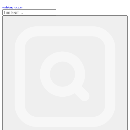
vinhlong.dcs.vn