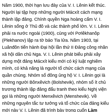
Năm 1900, thời hạn lưu đày của V. I. Lênin kết thúc.
Người lại tập hợp những người Mácxít cách mạng
thành lập đảng. Chính quyền Nga hoàng cấm V. I.
Lênin sống ở Thủ đô và các thành phố lớn. V. I. Lênin
phải ra nước ngoài (1900), cùng với Pơlêkhanôp
(Plekhanov) lập ra tờ báo Tia lửa. Năm 1903, tại
Luânđôn tiến hành Đại hội lần thứ II Đảng công nhân
xã hội dân chủ Nga. V. I. Lênin phát biểu phải xây
dựng một đảng Mácxít kiểu mới có kỷ luật nghiêm
mình, có khả năng là người tổ chức cách mạng của
quần chúng. Nhóm số đông ủng hộ V. I. Lênin gọi là
những người Bônxêvich (Bolshevik), nhóm số ít chủ
trương thành lập đảng đấu tranh theo kiểu Nghị viện
gọi là những người Menxêvich (Menshevik). Về
những nguyên tắc tư tưởng và tổ chức của đảng kiểu
mới này V. I. Lênin đã trình bày trong cuốn
Làm