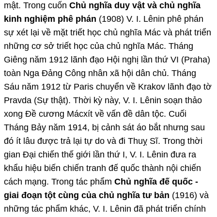
mật. Trong cuốn
Chủ nghĩa duy vật và chủ nghĩa
kinh nghiệm phê phán
(1908) V. I. Lênin phê phán
sự xét lại về mặt triết học chủ nghĩa Mác và phát triển
những cơ sở triết học của chủ nghĩa Mác. Tháng
Giêng năm 1912 lãnh đạo Hội nghị lần thứ VI (Praha)
toàn Nga Đảng Công nhân xã hội dân chủ. Tháng
Sáu năm 1912 từ Paris chuyển về Krakov lãnh đạo tờ
Pravda (Sự thật). Thời kỳ này, V. I. Lênin soạn thảo
xong Đề cương Mácxít về vấn đề dân tộc. Cuối
Tháng Bảy năm 1914, bị cảnh sát áo bắt nhưng sau
đó ít lâu được trả lại tự do và đi Thuỵ Sĩ. Trong thời
gian Đại chiến thế giới lần thứ I, V. I. Lênin đưa ra
khẩu hiệu biến chiến tranh đế quốc thành nội chiến
cách mạng. Trong tác phẩm
Chủ nghĩa đế quốc -
giai đoạn tột cùng của chủ nghĩa tư bản
(1916) và
những tác phẩm khác, V. I. Lênin đã phát triển chính