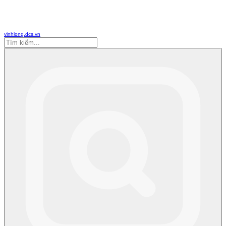
vinhlong.dcs.vn