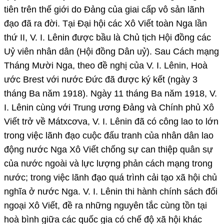
tiên trên thế giới do Đảng của giai cấp vô sản lãnh
đạo đã ra đời. Tại Đại hội các Xô Viết toàn Nga lần
thứ II, V. I. Lênin được bầu là Chủ tịch Hội đồng các
Uỷ viên nhân dân (Hội đồng Dân uỷ). Sau Cách mạng
Tháng Mười Nga, theo đề nghị của V. I. Lênin, Hoà
ước Brest với nước Đức đã được ký kết (ngày 3
tháng Ba năm 1918). Ngày 11 tháng Ba năm 1918, V.
I. Lênin cùng với Trung ương Đảng và Chính phủ Xô
Viết trở về Mátxcơva, V. I. Lênin đã có công lao to lớn
trong việc lãnh đạo cuộc đấu tranh của nhân dân lao
động nước Nga Xô Viết chống sự can thiệp quân sự
của nước ngoài và lực lượng phản cách mạng trong
nước; trong việc lãnh đạo quá trình cải tạo xã hội chủ
nghĩa ở nước Nga. V. I. Lênin thi hành chính sách đối
ngoại Xô Viết, đề ra những nguyên tắc cùng tồn tại
hoà bình giữa các quốc gia có chế độ xã hội khác