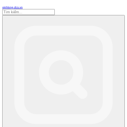
vinhlong.dcs.vn