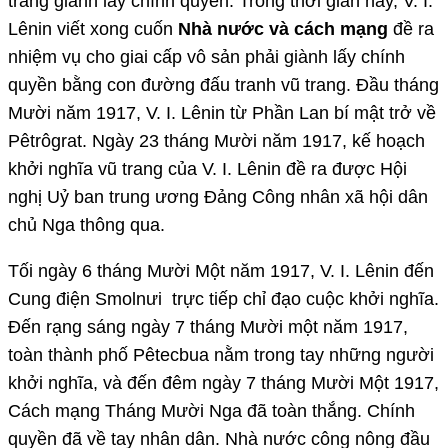
trang giành lấy chính quyền. Trong thời gian này, V. I.
Lênin viết xong cuốn
Nhà nước và cách mạng
đề ra
nhiệm vụ cho giai cấp vô sản phải giành lấy chính
quyền bằng con đường đấu tranh vũ trang. Đầu tháng
Mười năm 1917, V. I. Lênin từ Phần Lan bí mật trở về
Pêtrôgrat. Ngày 23 tháng Mười năm 1917, kế hoạch
khởi nghĩa vũ trang của V. I. Lênin đề ra được Hội
nghị Uỷ ban trung ương Đảng Công nhân xã hội dân
chủ Nga thông qua.
Tối ngày 6 tháng Mười Một năm 1917, V. I. Lênin đến
Cung điện Smolnưi trực tiếp chỉ đạo cuộc khởi nghĩa.
Đến rạng sáng ngày 7 tháng Mười một năm 1917,
toàn thành phố Pêtecbua nằm trong tay những người
khởi nghĩa, và đến đêm ngày 7 tháng Mười Một 1917,
Cách mạng Tháng Mười Nga đã toàn thắng. Chính
quyền đã về tay nhân dân. Nhà nước công nông đầu