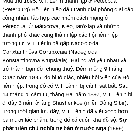
Mùa thu 1895, V. I. Lênin thành lập ở Pêtecbua
(Peterburg) Hội liên hiệp đấu tranh giải phóng giai cấp
công nhân, tập hợp các nhóm cách mạng ở
Pêtecbua. Ở Mátxcơva, Kiep, Iarôxlap và những
thành phố khác cũng thành lập các hội liên hiệp
tương tự. V. I. Lênin đã gặp Nadơgiơđa
Conxtantinôva Cơrupxcaia (Nadegiơda
Konstantinovna Krupskaia). Hai người yêu nhau và
trở thành bạn đời chung thuỷ. Đêm mồng 9 tháng
Chạp năm 1895, do bị tố giác, nhiều hội viên của Hội
liên hiệp, trong đó có V. I. Lênin bị cảnh sát bắt. Sau
14 tháng bị cầm tù, tháng Hai năm 1897, V. I. Lênin bị
đi đày 3 năm ở làng Shushenkoe (miền Đông Sibir).
Trong thời gian lưu đày, V. I. Lênin đã viết xong hơn
ba mươi tác phẩm, trong đó có cuốn khá đồ sộ:
Sự
phát triển chủ nghĩa tư bản ở nước Nga
(1899).