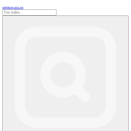
vinhlong.dcs.vn