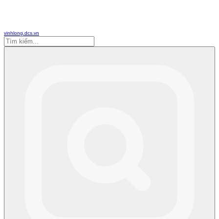
vinhlong.dcs.vn