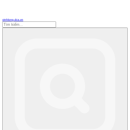
vinhlong.dcs.vn