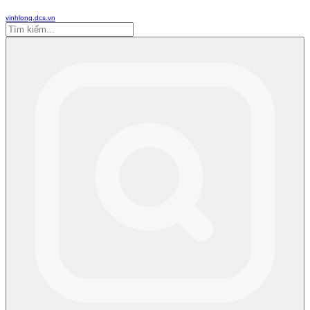
vinhlong.dcs.vn