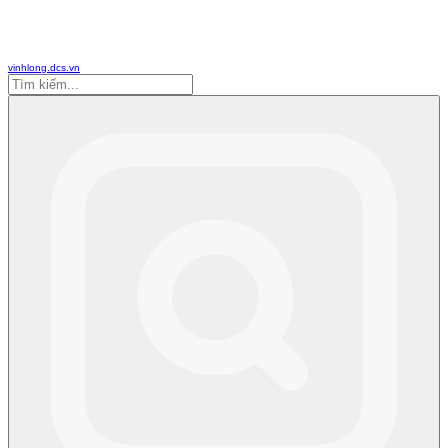
vinhlong.dcs.vn