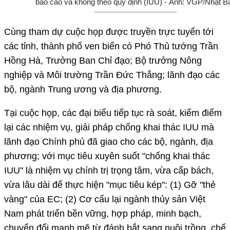
báo cáo và không theo quy định (IUU) - Ảnh: VGP/Nhật B
Cùng tham dự cuộc họp được truyền trực tuyến tới
các tỉnh, thành phố ven biển có Phó Thủ tướng Trần
Hồng Hà, Trưởng Ban Chỉ đạo; Bộ trưởng Nông
nghiệp và Môi trường Trần Đức Thắng; lãnh đạo các
bộ, ngành Trung ương và địa phương.
Tại cuộc họp, các đại biểu tiếp tục rà soát, kiểm điểm
lại các nhiệm vụ, giải pháp chống khai thác IUU mà
lãnh đạo Chính phủ đã giao cho các bộ, ngành, địa
phương; với mục tiêu xuyên suốt "chống khai thác
IUU" là nhiệm vụ chính trị trọng tâm, vừa cấp bách,
vừa lâu dài để thực hiện "mục tiêu kép": (1) Gỡ "thẻ
vàng" của EC; (2) Cơ cấu lại ngành thủy sản Việt
Nam phát triển bền vững, hợp pháp, minh bạch,
chuyển đổi mạnh mẽ từ đánh bắt sang nuôi trồng, chế