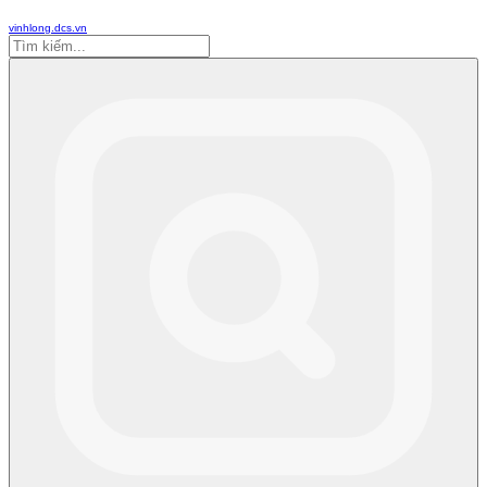
vinhlong.dcs.vn