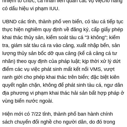
nhiệm tổ chức, cá nhân liên quan các vụ việc/lô hàng
có dấu hiệu vi phạm IUU.
UBND các tỉnh, thành phố ven biển, có tàu cá tiếp tục
thực hiện nghiêm quy định về đăng ký, cấp giấy phép
khai thác thủy sản, kiểm soát tàu cá "3 không"; kiểm
tra, giám sát tàu cá ra vào cảng, xuất nhập bến, sản
lượng thủy sản bốc dỡ qua cảng (kể cả cảng cá tư
nhân) theo quy định của pháp luật; kịp thời xử lý dứt
điểm các vụ việc phát sinh mất kết nối VMS, vượt
ranh giới cho phép khai thác trên biển; đặc biệt kiên
quyết ngăn chặn, không để phát sinh tàu cá, ngư dân
địa phương vi phạm khai thác hải sản bất hợp pháp ở
vùng biển nước ngoài.
Hiện mới có 7/22 tỉnh, thành phố ban hành chính
sách chuyển đổi nghề cho người dân, do đó trong