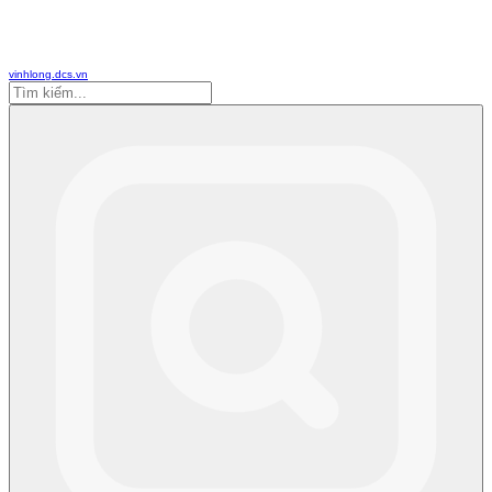
vinhlong.dcs.vn