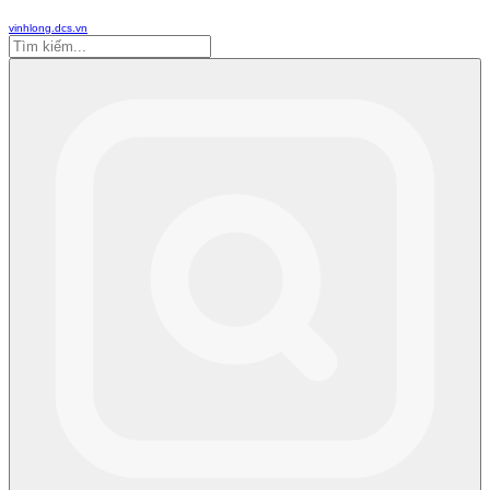
vinhlong.dcs.vn