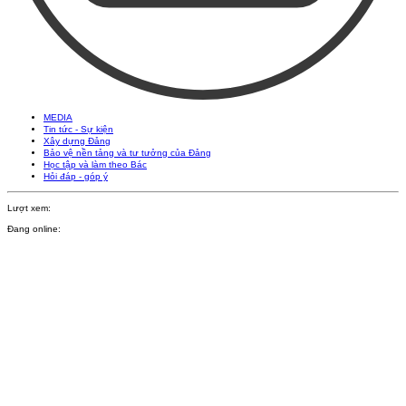
MEDIA
Tin tức - Sự kiện
Xây dựng Đảng
Bảo vệ nền tảng và tư tưởng của Đảng
Học tập và làm theo Bác
Hỏi đáp - góp ý
Lượt xem:
Đang online: