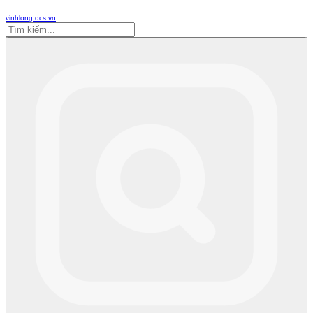
vinhlong.dcs.vn