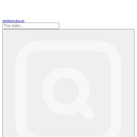
vinhlong.dcs.vn