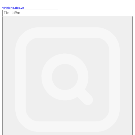
vinhlong.dcs.vn