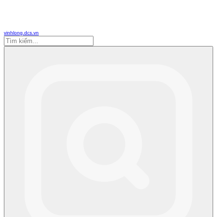
vinhlong.dcs.vn