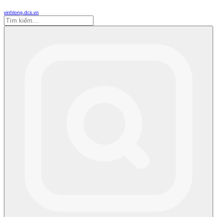
vinhlong.dcs.vn