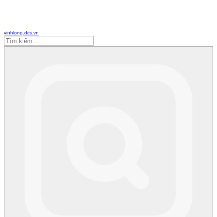
vinhlong.dcs.vn