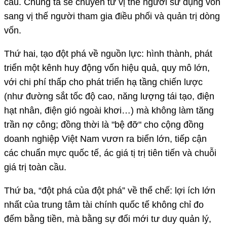
cầu. Chúng ta sẽ chuyển từ vị thế người sử dụng vốn
sang vị thế người tham gia điều phối và quản trị dòng
vốn.
Thứ hai, tạo đột phá về nguồn lực: hình thành, phát
triển một kênh huy động vốn hiệu quả, quy mô lớn,
với chi phí thấp cho phát triển hạ tầng chiến lược
(như đường sắt tốc độ cao, năng lượng tái tạo, điện
hạt nhân, điện gió ngoài khơi…) mà không làm tăng
trần nợ công; đồng thời là "bệ đỡ" cho cộng đồng
doanh nghiệp Việt Nam vươn ra biển lớn, tiếp cận
các chuẩn mực quốc tế, ác giá tị trị tiên tiến và chuỗi
giá trị toàn cầu.
Thứ ba, “đột phá của đột phá” về thể chế: lợi ích lớn
nhất của trung tâm tài chính quốc tế không chỉ đo
đếm bằng tiền, mà bằng sự đổi mới tư duy quản lý,