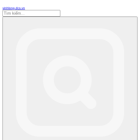
vinhlong.dcs.vn