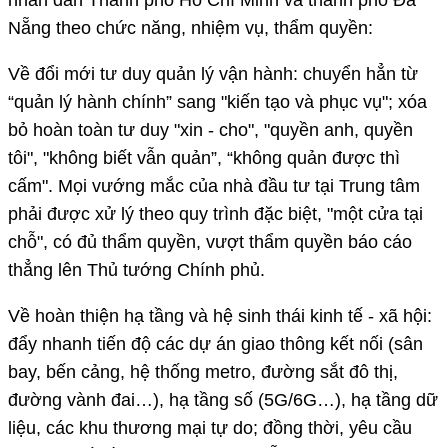
Nẵng theo chức năng, nhiệm vụ, thẩm quyền:
Về đổi mới tư duy quản lý vận hành: chuyển hẳn từ
“quản lý hành chính” sang "kiến tạo và phục vụ"; xóa
bỏ hoàn toàn tư duy "xin - cho", "quyền anh, quyền
tôi", "không biết vẫn quản”, “không quản được thì
cấm". Mọi vướng mắc của nhà đầu tư tại Trung tâm
phải được xử lý theo quy trình đặc biệt, "một cửa tại
chỗ", có đủ thẩm quyền, vượt thẩm quyền báo cáo
thẳng lên Thủ tướng Chính phủ.
Về hoàn thiện hạ tầng và hệ sinh thái kinh tế - xã hội:
đẩy nhanh tiến độ các dự án giao thông kết nối (sân
bay, bến cảng, hệ thống metro, đường sắt đô thị,
đường vành đai…), hạ tầng số (5G/6G…), hạ tầng dữ
liệu, các khu thương mại tự do; đồng thời, yêu cầu