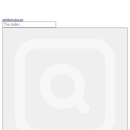
vinhlong.dcs.vn