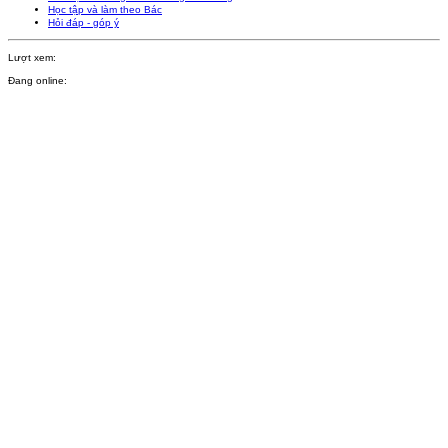
Học tập và làm theo Bác
Hỏi đáp - góp ý
Lượt xem:
Đang online: