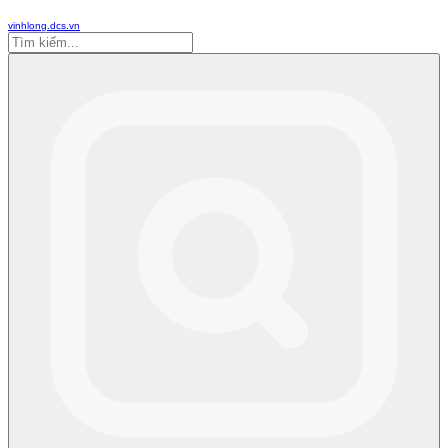
vinhlong.dcs.vn