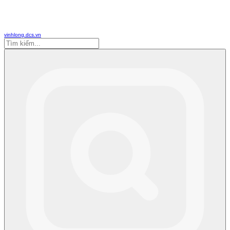
vinhlong.dcs.vn