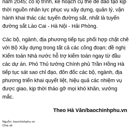
năm 2045; có lộ trình, kế hoạch cụ thể để đào tạo kịp
thời nguồn nhân lực phục vụ xây dựng, quản lý, vận
hành khai thác các tuyến đường sắt, nhất là tuyến
đường sắt Lào Cai - Hà Nội - Hải Phòng.
Các bộ, ngành, địa phương tiếp tục phối hợp chặt chẽ
với Bộ Xây dựng trong tất cả các công đoạn; đề nghị
Kiểm toán Nhà nước hỗ trợ kiểm toán ngay từ đầu
các dự án. Phó Thủ tướng Chính phủ Trần Hồng Hà
tiếp tục sát sao chỉ đạo, đôn đốc các bộ, ngành, địa
phương triển khai quyết liệt, hiệu quả các nhiệm vụ
được giao, kịp thời tháo gỡ mọi khó khăn, vướng
mắc.
Theo Hà Văn/baochinhphu.vn
Nguồn:
baochinhphu.vn
Chia sẻ