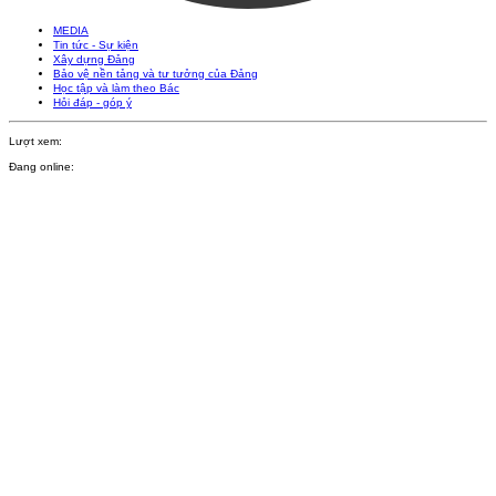
MEDIA
Tin tức - Sự kiện
Xây dựng Đảng
Bảo vệ nền tảng và tư tưởng của Đảng
Học tập và làm theo Bác
Hỏi đáp - góp ý
Lượt xem:
Đang online: