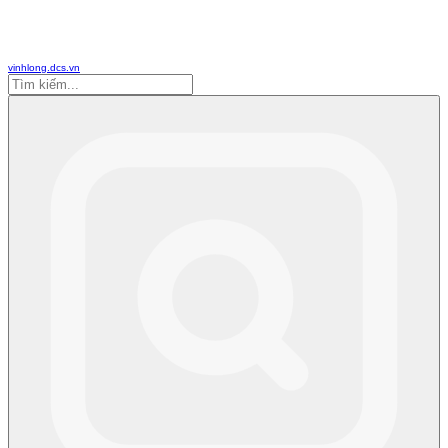
vinhlong.dcs.vn