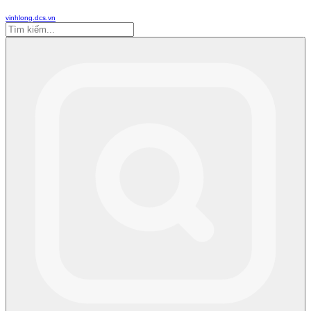
vinhlong.dcs.vn