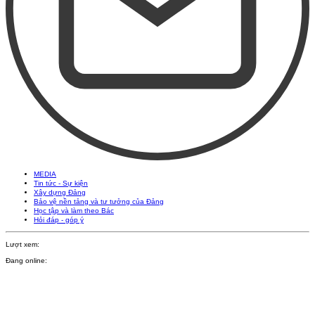
MEDIA
Tin tức - Sự kiện
Xây dựng Đảng
Bảo vệ nền tảng và tư tưởng của Đảng
Học tập và làm theo Bác
Hỏi đáp - góp ý
Lượt xem:
Đang online: