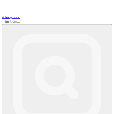
vinhlong.dcs.vn