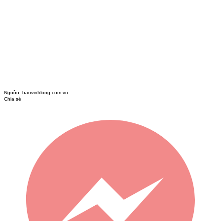
Nguồn:
baovinhlong.com.vn
Chia sẻ