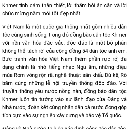
Khmer tình cảm thân thiết, lời thăm hỏi ân cần và lời
chúc mừng năm mới tốt đẹp nhất.
Việt Nam là một quốc gia thống nhất gồm nhiều dân
tộc cùng sinh sống, trong đó đồng bào dân tộc Khmer
với nền văn hóa đặc sắc, độc đáo là một bộ phận
không thể tách rời của cộng đồng 54 dân tộc anh em.
Bức tranh văn hóa Việt Nam thêm phần rực rỡ, đa
dạng chính là nhờ tiếng nhạc Ngũ âm, những điệu
múa Rom vông rộn rã, nghệ thuật sân khấu Dù kê, Rô
băm cùng những lễ hội truyền thống độc đáo. Với
truyền thống yêu nước nồng nàn, đồng bào dân tộc
Khmer luôn tin tưởng vào sự lãnh đạo của Đảng và
Nhà nước, đoàn kết cùng nhân dân cả nước đóng góp
tích cực vào sự nghiệp xây dựng và bảo vệ Tổ quốc.
Đảng và Nhà nước ta luôn xác định công tác dân tộc,