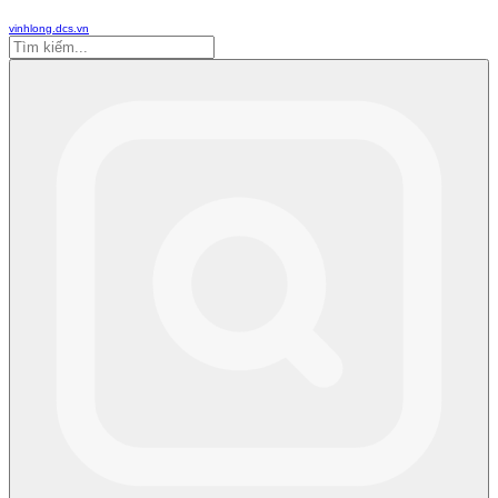
vinhlong.dcs.vn