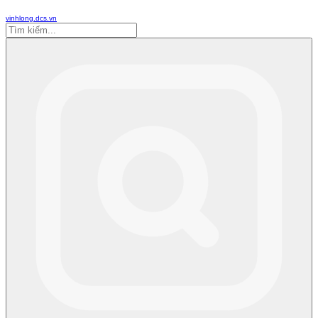
vinhlong.dcs.vn