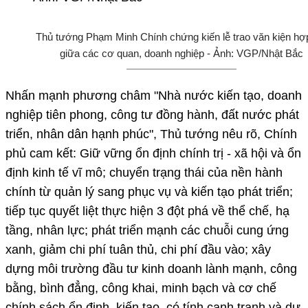
Thủ tướng Phạm Minh Chính chứng kiến lễ trao văn kiện hợ
giữa các cơ quan, doanh nghiệp - Ảnh: VGP/Nhật Bắc
Nhấn mạnh phương châm "Nhà nước kiến tạo, doanh
nghiệp tiên phong, công tư đồng hành, đất nước phát
triển, nhân dân hạnh phúc", Thủ tướng nêu rõ, Chính
phủ cam kết: Giữ vững ổn định chính trị - xã hội và ổn
định kinh tế vĩ mô; chuyển trạng thái của nền hành
chính từ quản lý sang phục vụ và kiến tạo phát triển;
tiếp tục quyết liệt thực hiện 3 đột phá về thể chế, hạ
tầng, nhân lực; phát triển mạnh các chuỗi cung ứng
xanh, giảm chi phí tuân thủ, chi phí đầu vào; xây
dựng môi trường đầu tư kinh doanh lành mạnh, công
bằng, bình đẳng, công khai, minh bạch và cơ chế
chính sách ổn định, kiến tạo, có tính cạnh tranh và dự