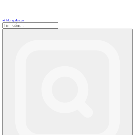
vinhlong.dcs.vn