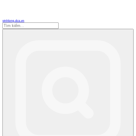
vinhlong.dcs.vn