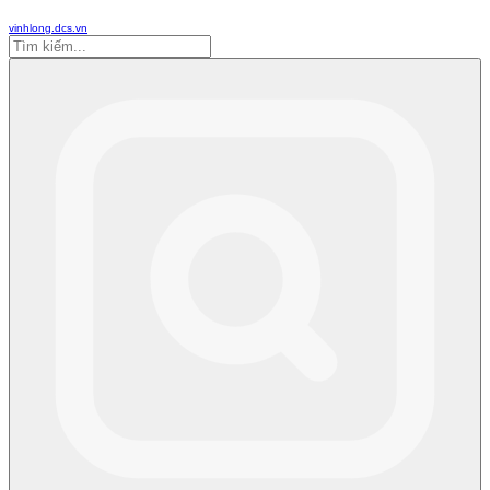
vinhlong.dcs.vn