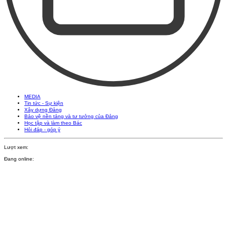
MEDIA
Tin tức - Sự kiện
Xây dựng Đảng
Bảo vệ nền tảng và tư tưởng của Đảng
Học tập và làm theo Bác
Hỏi đáp - góp ý
Lượt xem:
Đang online: