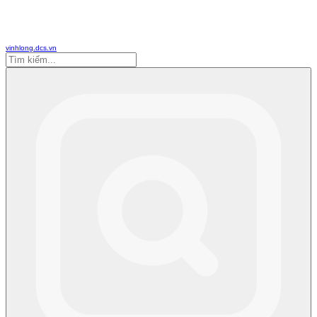
vinhlong.dcs.vn