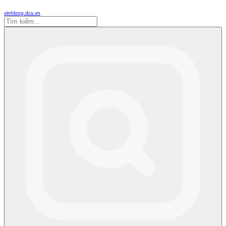
vinhlong.dcs.vn