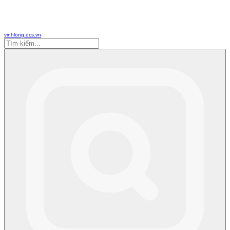
vinhlong.dcs.vn