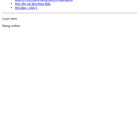
Học tập và làm theo Bác
Hỏi đáp - góp ý
Lượt xem:
Đang online: