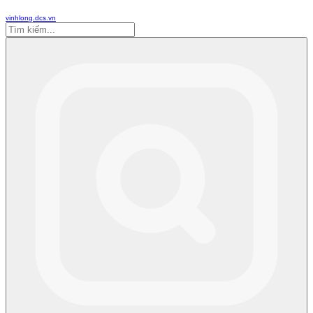
vinhlong.dcs.vn